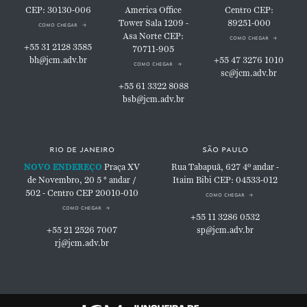
CEP: 30130-006
America Office
Centro
CEP:
Tower
Sala 1209 -
89251-000
como chegar
Asa Norte
CEP:
como chegar
+55 31 2128 3585
70711-905
bh@jcm.adv.br
+55 47 3276 1010
como chegar
sc@jcm.adv.br
+55 61 3322 8088
bsb@jcm.adv.br
rio de janeiro
são paulo
NOVO ENDEREÇO
Praça XV
Rua Tabapuã, 627
4º andar -
de Novembro, 20
5 ° andar /
Itaim Bibi
CEP: 04533-012
502 - Centro
CEP 20010-010
como chegar
como chegar
+55 11 3286 0532
+55 21 2526 7007
sp@jcm.adv.br
rj@jcm.adv.br