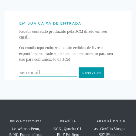
em sua caixa de entrada
Receba conteúdo produzido pela JCM direto em seu
email:
Os emails aqui cadastrados são cedidos de livre e
espontânea vontade e possuem consentimento para seu
uso para comunicação da JCM.
belo horizonte
brasília
jaraguá do sul
Av. Afonso Pena,
SCN, Quadra 01,
Av. Getúlio Vargas,
2.951
Funcionários
Bl. F
Edifício
827
2º andar -