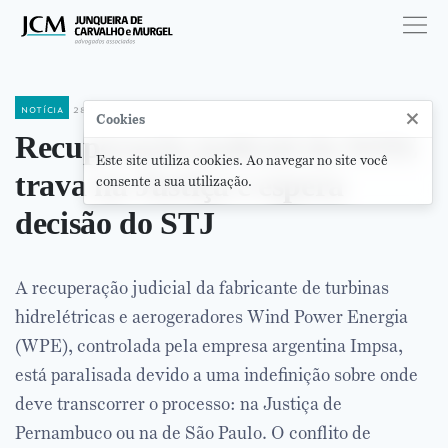
notícia
28 de julho de 2016
×
Cookies
Recuperação judicial da WPE
Este site utiliza cookies. Ao navegar no site você
trava na Justiça e espera
consente a sua utilização.
decisão do STJ
A recuperação judicial da fabricante de turbinas
hidrelétricas e aerogeradores Wind Power Energia
(WPE), controlada pela empresa argentina Impsa,
está paralisada devido a uma indefinição sobre onde
deve transcorrer o processo: na Justiça de
Pernambuco ou na de São Paulo. O conflito de