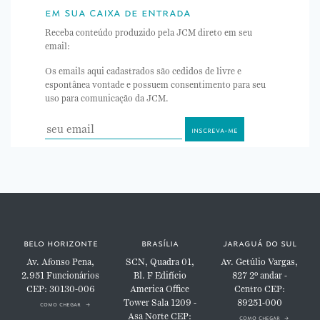
em sua caixa de entrada
Receba conteúdo produzido pela JCM direto em seu
email:
Os emails aqui cadastrados são cedidos de livre e
espontânea vontade e possuem consentimento para seu
uso para comunicação da JCM.
belo horizonte
brasília
jaraguá do sul
Av. Afonso Pena,
SCN, Quadra 01,
Av. Getúlio Vargas,
2.951
Funcionários
Bl. F
Edifício
827
2º andar -
CEP: 30130-006
America Office
Centro
CEP:
Tower
Sala 1209 -
89251-000
como chegar
Asa Norte
CEP:
como chegar