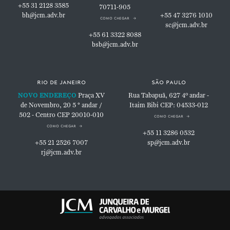
+55 31 2128 3585
70711-905
bh@jcm.adv.br
+55 47 3276 1010
como chegar
sc@jcm.adv.br
+55 61 3322 8088
bsb@jcm.adv.br
rio de janeiro
são paulo
NOVO ENDEREÇO
Praça XV
Rua Tabapuã, 627
4º andar -
de Novembro, 20
5 ° andar /
Itaim Bibi
CEP: 04533-012
502 - Centro
CEP 20010-010
como chegar
como chegar
+55 11 3286 0532
+55 21 2526 7007
sp@jcm.adv.br
rj@jcm.adv.br