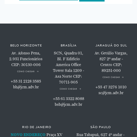
belo horizonte
brasília
jaraguá do sul
Av. Afonso Pena,
SCN, Quadra 01,
Av. Getúlio Vargas,
2.951
Funcionários
Bl. F
Edifício
827
2º andar -
CEP: 30130-006
America Office
Centro
CEP:
Tower
Sala 1209 -
89251-000
como chegar
Asa Norte
CEP:
como chegar
+55 31 2128 3585
70711-905
bh@jcm.adv.br
+55 47 3276 1010
como chegar
sc@jcm.adv.br
+55 61 3322 8088
bsb@jcm.adv.br
rio de janeiro
são paulo
NOVO ENDEREÇO
Praça XV
Rua Tabapuã, 627
4º andar -