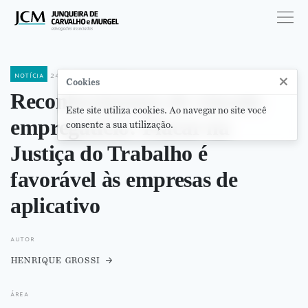
notícia
24 de julho de 2020
×
Cookies
Reconhecimento de vínculo
Este site utiliza cookies. Ao navegar no site você
empregatício: Placar na
consente a sua utilização.
Justiça do Trabalho é
favorável às empresas de
aplicativo
autor
henrique grossi
área