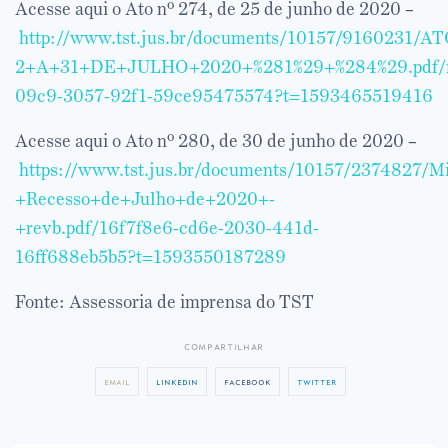
Acesse aqui o Ato nº 274, de 25 de junho de 2020 –
http://www.tst.jus.br/documents/10157/916
2+A+31+DE+JULHO+2020+%281%29+%284%29.pdf/f
09c9-3057-92f1-59ce95475574?t=1593465519416
Acesse aqui o Ato nº 280, de 30 de junho de 2020 –
https://www.tst.jus.br/documents/10157/2374827/M
+Recesso+de+Julho+de+2020+-
+revb.pdf/16f7f8e6-cd6e-2030-441d-
16ff688eb5b5?t=1593550187289
Fonte: Assessoria de imprensa do TST
compartilhar
email
linkedin
facebook
twitter