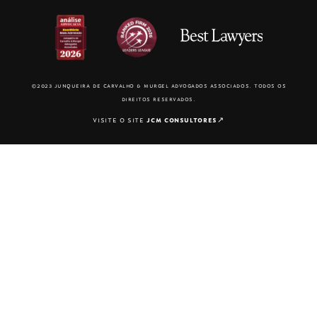
©2023 junqueira de carvalho & murgel advogados associados. todos os
direitos reservados.
visite o site
jcm consultores
↗