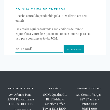
em sua caixa de entrada
Receba conteúdo produzido pela JCM direto em seu
email:
Os emails aqui cadastrados são cedidos de livre e
espontânea vontade e possuem consentimento para seu
uso para comunicação da JCM.
belo horizonte
brasília
jaraguá do sul
Av. Afonso Pena,
SCN, Quadra 01,
Av. Getúlio Vargas,
2.951
Funcionários
Bl. F
Edifício
827
2º andar -
CEP: 30130-006
America Office
Centro
CEP:
Tower
Sala 1209 -
89251-000
como chegar