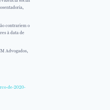
evidência social
posentadoria,
ão contrariem o
res à data de
JCM Advogados,
arco-de-2020-