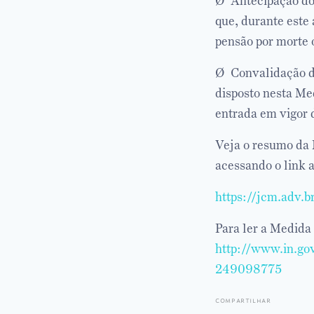
Ø Antecipação do 
que, durante este 
pensão por morte 
Ø Convalidação da
disposto nesta Med
entrada em vigor 
Veja o resumo da 
acessando o link a
https://jcm.adv.
Para ler a Medida
http://www.in.go
249098775
compartilhar