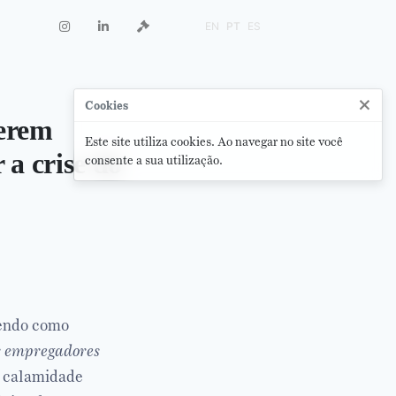
EN
PT
ES
×
Cookies
serem
Este site utiliza cookies. Ao navegar no site você
 a crise do
consente a sua utilização.
tendo como
os empregadores
e calamidade