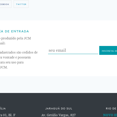
cebook
twitter
xa de entrada
o produzido pela JCM
ail:
adastrados são cedidos de
nea vontade e possuem
ara seu uso para
 JCM.
ília
jaraguá do sul
rio de
 01, Bl. F
Av. Getúlio Vargas, 827
NOVO E