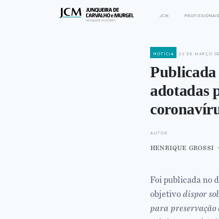
jcm
profissionai
notícia
23 de março d
Publicada
adotadas p
coronavír
autor
henrique grossi
Foi publicada no 
objetivo
dispor so
para preservação 