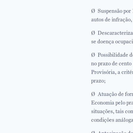
Ø Suspensão por 1
autos de infração,
Ø Descaracterizaç
se doença ocupaci
Ø Possibilidade d
no prazo de cento
Provisória, a crit
prazo;
Ø Atuação de form
Economia pelo pra
situações, tais co
condições análogas