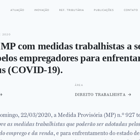
s
atuação
inovação
ref. tributária
publicações
contato
e 2020
 MP com medidas trabalhistas a 
elos empregadores para enfrentar
us (COVID-19).
área
direito trabalhista
domingo, 22/03/2020, a Medida Provisória (MP) n.º 927 
bre as medidas trabalhistas que poderão ser adotadas pel
do emprego e da renda
, e para enfrentamento do estado d