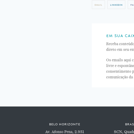
email
linkedin
fa
em sua cai
Receba conteúd
direto em seu em
Os emails aqui c
livre e espontâ
consentimento p
comunicação da
belo horizonte
bras
Av. Afonso Pena, 2.951
SCN, Quadra