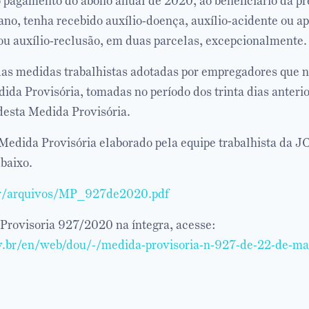
pagamento do abono anual de 2020, ao beneficiário da pr
ano, tenha recebido auxílio-doença, auxílio-acidente ou a
ou auxílio-reclusão, em duas parcelas, excepcionalmente.
s medidas trabalhistas adotadas por empregadores que n
ida Provisória, tomadas no período dos trinta dias anterio
desta Medida Provisória.
Medida Provisória elaborado pela equipe trabalhista da 
baixo.
br/arquivos/MP_927de2020.pdf
 Provisoria 927/2020 na íntegra, acesse:
v.br/en/web/dou/-/medida-provisoria-n-927-de-22-de-m