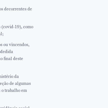
os decorrentes de
 (covid-19), como
l;
os ou vincendos,
 Medida
o final deste
istério da
ceção de algumas
u o trabalho em