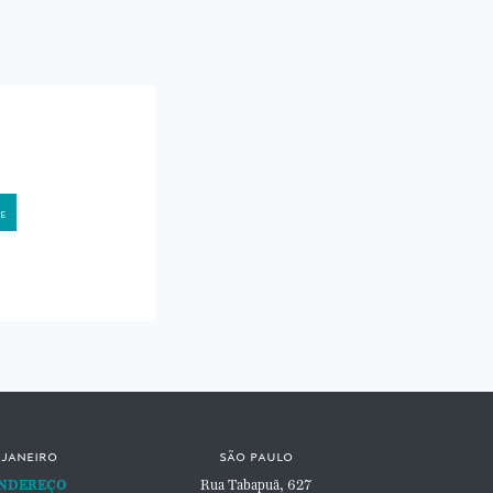
 janeiro
são paulo
NDEREÇO
Rua Tabapuã, 627