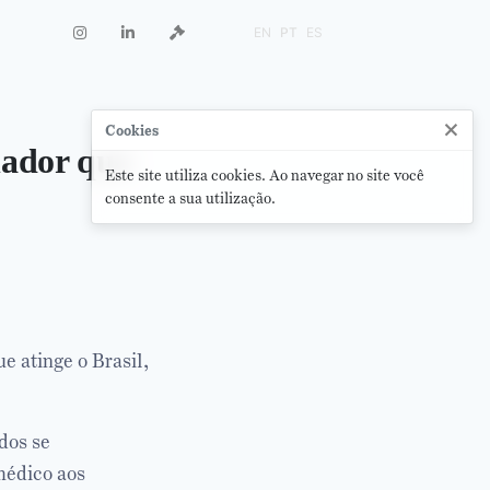
EN
PT
ES
×
Cookies
hador que
Este site utiliza cookies. Ao navegar no site você
consente a sua utilização.
e atinge o Brasil,
dos se
médico aos