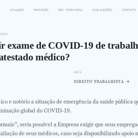
s
atuação
inovação
ref. tributária
publicações
contato
2020
gir exame de COVID-19 de trabal
 atestado médico?
área
direito trabalhista
lico e notório a situação de emergência da saúde pública qu
eminação global do COVID-19.
mais”, seria possível a Empresa exigir que seus emprega
liação de seus médicos, caso seja disponibilizado apoio 