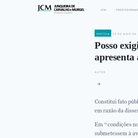
jcm
profissionai
notícia
25 de maio de 
Posso exi
apresenta
autor
Constitui fato púb
em razão da diss
Em “condições nor
submetessem à ava