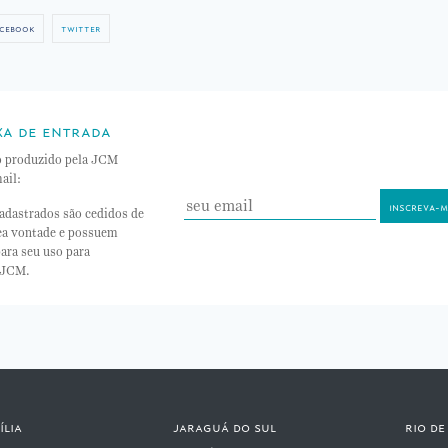
cebook
twitter
xa de entrada
o produzido pela JCM
ail:
adastrados são cedidos de
nea vontade e possuem
ara seu uso para
 JCM.
ília
jaraguá do sul
rio de