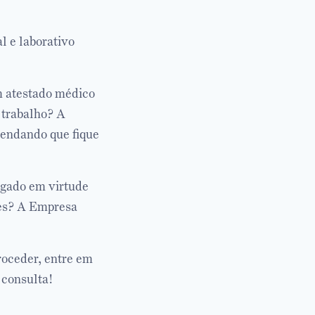
l e laborativo
m atestado médico
 trabalho? A
endando que fique
egado em virtude
res? A Empresa
roceder, entre em
 consulta!