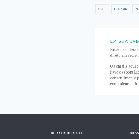
email
linkedin
fa
em sua cai
Receba conteúd
direto em seu em
Os emails aqui c
livre e espontâ
consentimento p
comunicação da
belo horizonte
bras