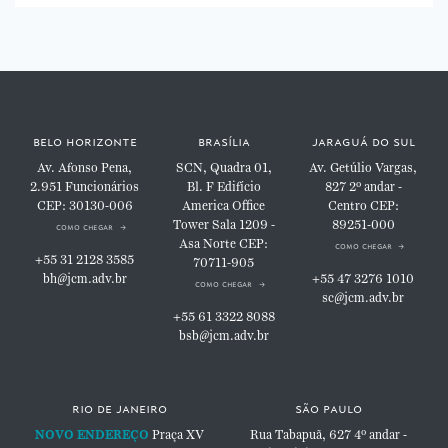
belo horizonte
brasília
jaraguá do sul
Av. Afonso Pena,
SCN, Quadra 01,
Av. Getúlio Vargas,
2.951
Funcionários
Bl. F
Edifício
827
2º andar -
CEP: 30130-006
America Office
Centro
CEP:
Tower
Sala 1209 -
89251-000
como chegar
Asa Norte
CEP:
como chegar
+55 31 2128 3585
70711-905
bh@jcm.adv.br
+55 47 3276 1010
como chegar
sc@jcm.adv.br
+55 61 3322 8088
bsb@jcm.adv.br
rio de janeiro
são paulo
NOVO ENDEREÇO
Praça XV
Rua Tabapuã, 627
4º andar -