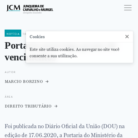
notícia
18 de junho de 2020
×
Cookies
Portaria prorroga prazo de
Este site utiliza cookies. Ao navegar no site você
vencimentos
consente a sua utilização.
autor
marcio borzino
área
direito tributário
Foi publicada no Diário Oficial da União (DOU) na
edição de 17.06.2020, a Portaria do Ministério da