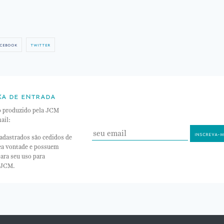
cebook
twitter
xa de entrada
o produzido pela JCM
ail:
adastrados são cedidos de
nea vontade e possuem
ara seu uso para
 JCM.