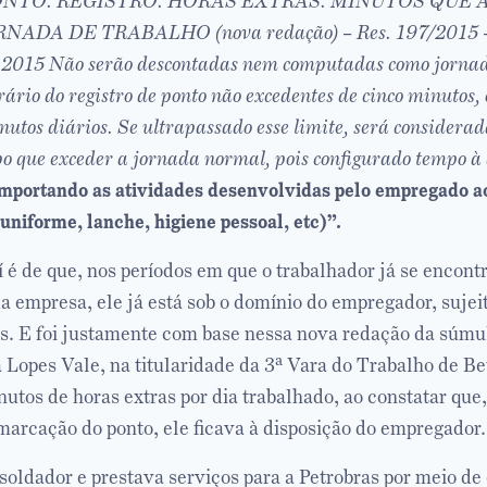
ONTO. REGISTRO. HORAS EXTRAS. MINUTOS QUE
ADA DE TRABALHO (nova redação) – Res. 197/2015 –
5.2015 Não serão descontadas nem computadas como jorna
rário do registro de ponto não excedentes de cinco minutos,
utos diários. Se ultrapassado esse limite, será considerad
o que exceder a jornada normal, pois configurado tempo à 
importando as atividades desenvolvidas pelo empregado a
 uniforme, lanche, higiene pessoal, etc)”.
 é de que, nos períodos em que o trabalhador já se encont
a empresa, ele já está sob o domínio do empregador, sujei
. E foi justamente com base nessa nova redação da súmul
a Lopes Vale, na titularidade da 3ª Vara do Trabalho de Be
utos de horas extras por dia trabalhado, ao constatar que
 marcação do ponto, ele ficava à disposição do empregador.
soldador e prestava serviços para a Petrobras por meio d