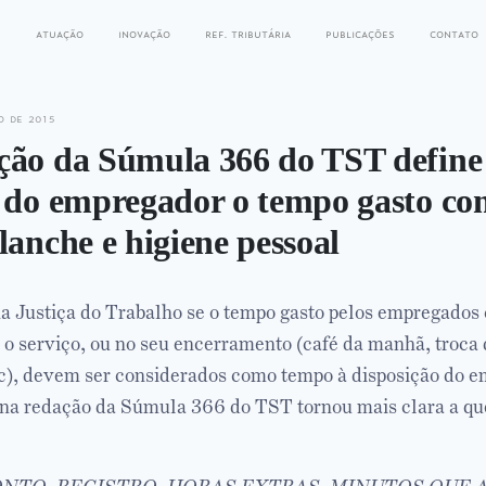
s
atuação
inovação
ref. tributária
publicações
contato
o de 2015
ção da Súmula 366 do TST define
 do empregador o tempo gasto co
lanche e higiene pessoal
na Justiça do Trabalho se o tempo gasto pelos empregados
a o serviço, ou no seu encerramento (café da manhã, troca
tc), devem ser considerados como tempo à disposição do e
 na redação da Súmula 366 do TST tornou mais clara a que