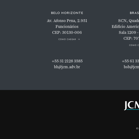
belo horizonte
bras
Av. Afonso Pena, 2.951
SCN, Quadra
Funcionários
Edifício Americ
CEP: 30130-006
Sala 1209 -
CEP: 70
como chegar
como c
+55 31 2128 3585
+55 61 3
bh@jcm.adv.br
bsb@jcm
©