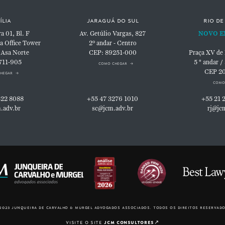
ília
jaraguá do sul
rio de
 01, Bl. F
Av. Getúlio Vargas, 827
NOVO E
a Office Tower
2º andar - Centro
 Asa Norte
CEP: 89251-000
Praça XV de
711-905
5 ° andar /
como chegar
CEP 2
hegar
como
322 8088
+55 47 3276 1010
+55 21 
.adv.br
sc@jcm.adv.br
rj@jc
2023 junqueira de carvalho & murgel advogados associados. todos os direitos reservado
visite o site
jcm consultores
↗