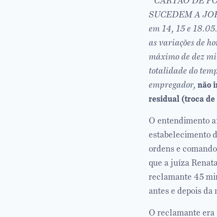
“CARTÃO DE P
SUCEDEM A JORN
em 14, 15 e 18.0
as variações de ho
máximo de dez min
totalidade do temp
empregador,
não 
residual (troca de
O entendimento aí
estabelecimento d
ordens e comandos
que a juíza Renat
reclamante 45 min
antes e depois da
O reclamante era 