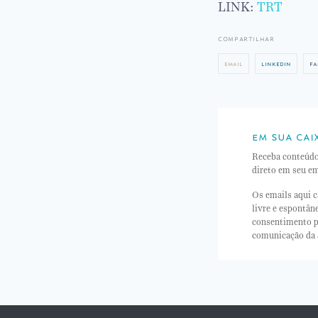
LINK:
TRT
compartilhar
email
linkedin
fa
em sua cai
Receba conteúd
direto em seu em
Os emails aqui c
livre e espontâ
consentimento p
comunicação da