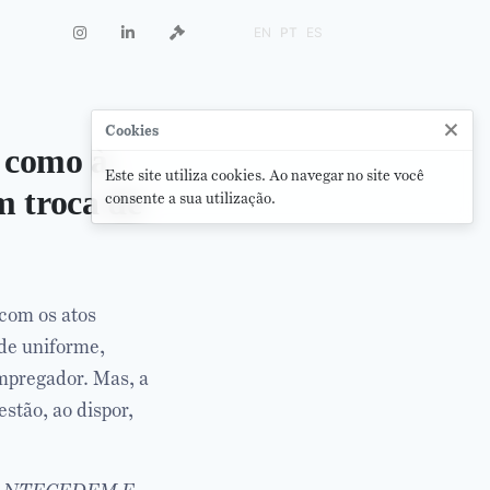
EN
PT
ES
×
Cookies
 como à
Este site utiliza cookies. Ao navegar no site você
m troca de
consente a sua utilização.
 com os atos
 de uniforme,
mpregador. Mas, a
stão, ao dispor,