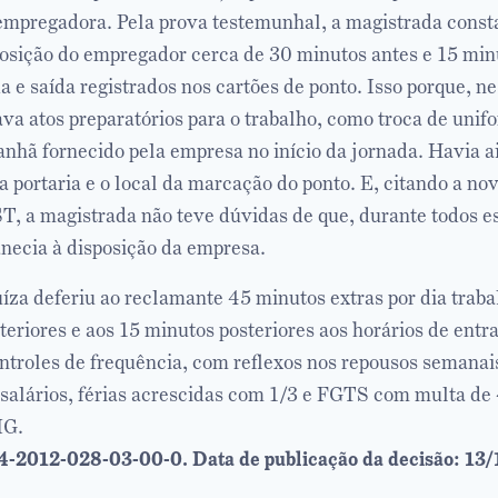
l empregadora. Pela prova testemunhal, a magistrada const
osição do empregador cerca de 30 minutos antes e 15 min
a e saída registrados nos cartões de ponto. Isso porque, ne
va atos preparatórios para o trabalho, como troca de uni
nhã fornecido pela empresa no início da jornada. Havia a
a portaria e o local da marcação do ponto. E, citando a no
, a magistrada não teve dúvidas de que, durante todos es
ecia à disposição da empresa.
íza deferiu ao reclamante 45 minutos extras por dia traba
eriores e aos 15 minutos posteriores aos horários de entr
ontroles de frequência, com reflexos nos repousos semana
s salários, férias acrescidas com 1/3 e FGTS com multa d
MG.
4-2012-028-03-00-0. Data de publicação da decisão: 13