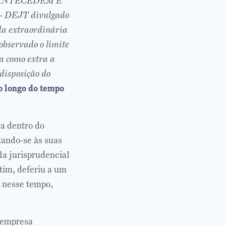
 ANTECEDEM E
 DEJT divulgado
da extraordinária
 observado o limite
a como extra a
disposição do
o longo do tempo
ra dentro do
tando-se às suas
a jurisprudencial
tim, deferiu a um
, nesse tempo,
e empresa