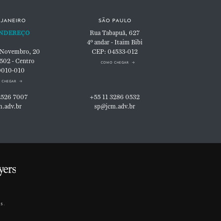
 janeiro
são paulo
NDEREÇO
Rua Tabapuã, 627
4º andar - Itaim Bibi
 Novembro, 20
CEP: 04533-012
 502 - Centro
como chegar
0010-010
 chegar
2526 7007
+55 11 3286 0532
m.adv.br
sp@jcm.adv.br
s.