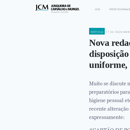
jcm
profissionai
notícia
17 de dezembr
Nova reda
disposição
uniforme, 
Muito se discute 
preparatórios par
higiene pessoal e
recente alteração
expressamente: