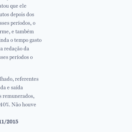
atou que ele
utos depois dos
sses períodos, o
forme, e também
inda o tempo gasto
va redação da
ses períodos o
lhado, referentes
ada e saída
is remunerados,
e 40%. Não houve
/11/2015