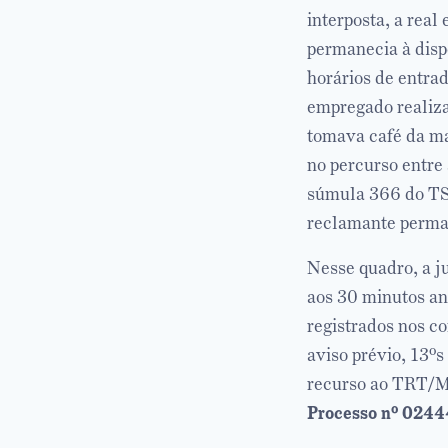
interposta, a rea
permanecia à disp
horários de entrad
empregado realiza
tomava café da ma
no percurso entre 
súmula 366 do TST
reclamante perman
Nesse quadro, a ju
aos 30 minutos ant
registrados nos c
aviso prévio, 13º
recurso ao TRT/
Processo nº 0244