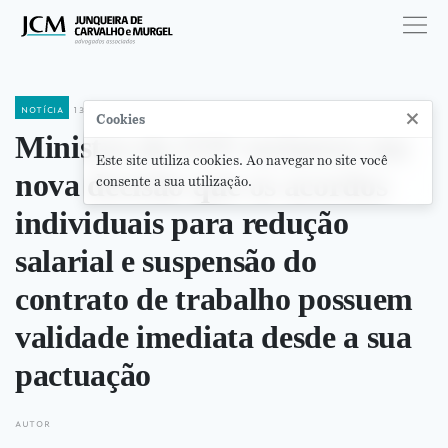
notícia
13 de abril de 2020
×
Cookies
Ministro do STF esclarece em
Este site utiliza cookies. Ao navegar no site você
nova decisão que os acordos
consente a sua utilização.
individuais para redução
salarial e suspensão do
contrato de trabalho possuem
validade imediata desde a sua
pactuação
autor