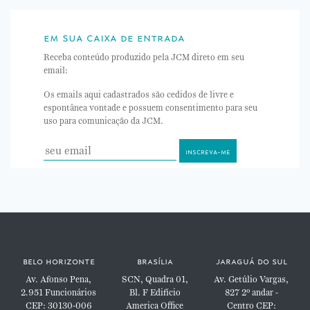
em sua caixa de entrada
Receba conteúdo produzido pela JCM direto em seu
email:
Os emails aqui cadastrados são cedidos de livre e
espontânea vontade e possuem consentimento para seu
uso para comunicação da JCM.
belo horizonte
brasília
jaraguá do sul
Av. Afonso Pena,
SCN, Quadra 01,
Av. Getúlio Vargas,
2.951
Funcionários
Bl. F
Edifício
827
2º andar -
CEP: 30130-006
America Office
Centro
CEP: