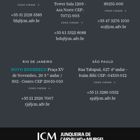
Tower
Sala 1209 -
89251-000
como chegar
Asa Norte
CEP:
como chegar
+55 31 2128 3585
70711-905
bh@jcm.adv.br
+55 47 3276 1010
como chegar
sc@jcm.adv.br
+55 61 3322 8088
bsb@jcm.adv.br
rio de janeiro
são paulo
NOVO ENDEREÇO
Praça XV
Rua Tabapuã, 627
4º andar -
de Novembro, 20
5 ° andar /
Itaim Bibi
CEP: 04533-012
502 - Centro
CEP 20010-010
como chegar
como chegar
+55 11 3286 0532
+55 21 2526 7007
sp@jcm.adv.br
rj@jcm.adv.br