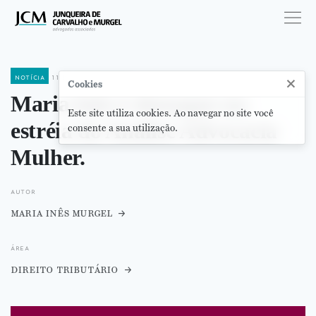
notícia
11 de março de 2021
×
Cookies
Maria Inês é destaque na
Este site utiliza cookies. Ao navegar no site você
estréia do Análise Advocacia
consente a sua utilização.
Mulher.
autor
maria inês murgel
área
direito tributário