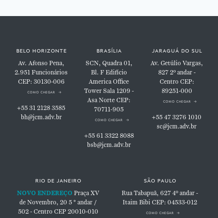
belo horizonte
brasília
jaraguá do sul
Av. Afonso Pena,
SCN, Quadra 01,
Av. Getúlio Vargas,
2.951
Funcionários
Bl. F
Edifício
827
2º andar -
CEP: 30130-006
America Office
Centro
CEP:
Tower
Sala 1209 -
89251-000
como chegar
Asa Norte
CEP:
como chegar
+55 31 2128 3585
70711-905
bh@jcm.adv.br
+55 47 3276 1010
como chegar
sc@jcm.adv.br
+55 61 3322 8088
bsb@jcm.adv.br
rio de janeiro
são paulo
NOVO ENDEREÇO
Praça XV
Rua Tabapuã, 627
4º andar -
de Novembro, 20
5 ° andar /
Itaim Bibi
CEP: 04533-012
502 - Centro
CEP 20010-010
como chegar