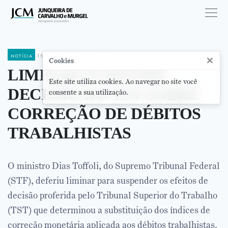
notícia
15 de outubro de 2015
×
Cookies
LIMINAR SUSPENDE
Este site utiliza cookies. Ao navegar no site você
DECISÃO DO TST SOBRE
consente a sua utilização.
CORREÇÃO DE DÉBITOS
TRABALHISTAS
O ministro Dias Toffoli, do Supremo Tribunal Federal
(STF), deferiu liminar para suspender os efeitos de
decisão proferida pelo Tribunal Superior do Trabalho
(TST) que determinou a substituição dos índices de
correção monetária aplicada aos débitos trabalhistas.