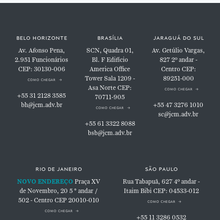
belo horizonte
brasília
jaraguá do sul
Av. Afonso Pena,
SCN, Quadra 01,
Av. Getúlio Vargas,
2.951
Funcionários
Bl. F
Edifício
827
2º andar -
CEP: 30130-006
America Office
Centro
CEP:
Tower
Sala 1209 -
89251-000
como chegar
Asa Norte
CEP:
como chegar
+55 31 2128 3585
70711-905
bh@jcm.adv.br
+55 47 3276 1010
como chegar
sc@jcm.adv.br
+55 61 3322 8088
bsb@jcm.adv.br
rio de janeiro
são paulo
NOVO ENDEREÇO
Praça XV
Rua Tabapuã, 627
4º andar -
de Novembro, 20
5 ° andar /
Itaim Bibi
CEP: 04533-012
502 - Centro
CEP 20010-010
como chegar
como chegar
+55 11 3286 0532