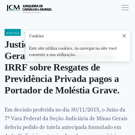
notícia
11 de dezembro de 2015
×
Cookies
Justiça Federal de Minas
Este site utiliza cookies. Ao navegar no site você
Gerais afasta incidência do
consente a sua utilização.
IRRF sobre Resgates de
Previdência Privada pagos a
Portador de Moléstia Grave.
Em decisão proferida no dia 30/11/2015, o Juízo da
7ª Vara Federal da Seção Judiciária de Minas Gerais
deferiu pedido de tutela antecipada formulado em