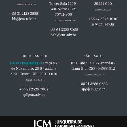
Tower
Sala 1209 -
89251-000
como chegar
Asa Norte
CEP:
como chegar
+55 31 2128 3585
70711-905
bh@jcm.adv.br
+55 47 3276 1010
como chegar
sc@jcm.adv.br
+55 61 3322 8088
bsb@jcm.adv.br
rio de janeiro
são paulo
NOVO ENDEREÇO
Praça XV
Rua Tabapuã, 627
4º andar -
de Novembro, 20
5 ° andar /
Itaim Bibi
CEP: 04533-012
502 - Centro
CEP 20010-010
como chegar
como chegar
+55 11 3286 0532
+55 21 2526 7007
sp@jcm.adv.br
rj@jcm.adv.br