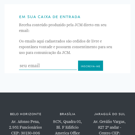
em sua caixa de entrada
Receba conteúdo produzido pela JCM direto em seu
email:
Os emails aqui cadastrados são cedidos de livre e
espontânea vontade e possuem consentimento para seu
uso para comunicação da JCM.
belo horizonte
brasília
jaraguá do sul
Av. Afonso Pena,
SCN, Quadra 01,
Av. Getúlio Vargas,
2.951
Funcionários
Bl. F
Edifício
827
2º andar -
CEP: 30130-006
America Office
Centro
CEP: