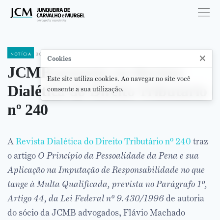
notícia
30 de setembro de 2015
×
Cookies
JCMB presente na Revista
Este site utiliza cookies. Ao navegar no site você
Dialética do Direito Tributário
consente a sua utilização.
nº 240
A
Revista Dialética do Direito Tributário nº 240
traz
o artigo
O Princípio da Pessoalidade da Pena e sua
Aplicação na Imputação de Responsabilidade no que
tange à Multa Qualificada, prevista no Parágrafo 1º,
Artigo 44, da Lei Federal nº 9.430/1996
de autoria
do sócio da JCMB advogados, Flávio Machado