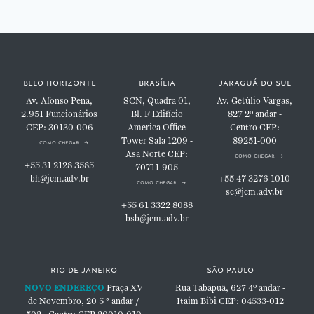
belo horizonte
brasília
jaraguá do sul
Av. Afonso Pena,
SCN, Quadra 01,
Av. Getúlio Vargas,
2.951
Funcionários
Bl. F
Edifício
827
2º andar -
CEP: 30130-006
America Office
Centro
CEP:
Tower
Sala 1209 -
89251-000
como chegar
Asa Norte
CEP:
como chegar
+55 31 2128 3585
70711-905
bh@jcm.adv.br
+55 47 3276 1010
como chegar
sc@jcm.adv.br
+55 61 3322 8088
bsb@jcm.adv.br
rio de janeiro
são paulo
NOVO ENDEREÇO
Praça XV
Rua Tabapuã, 627
4º andar -
de Novembro, 20
5 ° andar /
Itaim Bibi
CEP: 04533-012