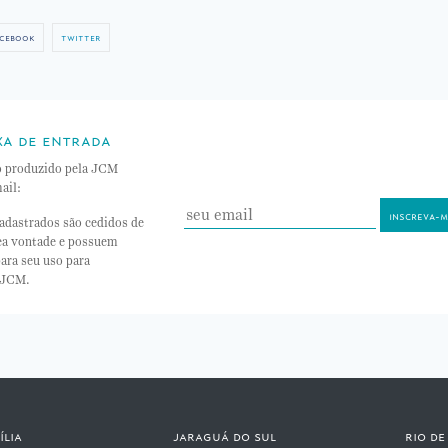
cebook
twitter
xa de entrada
o produzido pela JCM
ail:
adastrados são cedidos de
nea vontade e possuem
ara seu uso para
 JCM.
ília
jaraguá do sul
rio de