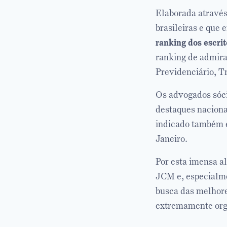
Elaborada através
brasileiras e que
ranking dos escri
ranking de admira
Previdenciário, T
Os advogados sóc
destaques nacionai
indicado também e
Janeiro.
Por esta imensa a
JCM e, especialme
busca das melhore
extremamente orgu