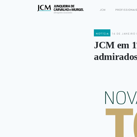
jcm
profissionai
notícia
16 de janeiro 
JCM em 1º 
admirado