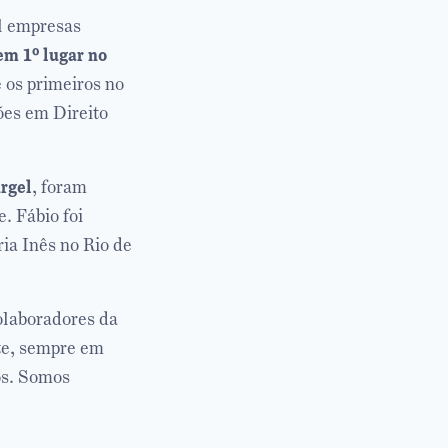
il empresas
m 1º lugar no
 os primeiros no
ões em Direito
rgel
, foram
. Fábio foi
ia Inês no Rio de
olaboradores da
nte, sempre em
os. Somos