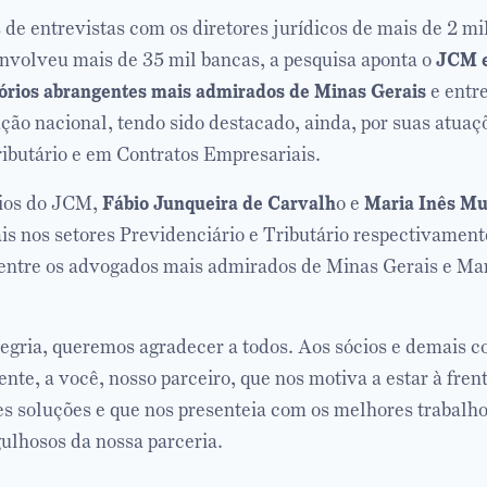
 de entrevistas com os diretores jurídicos de mais de 2 m
 envolveu mais de 35 mil bancas, a pesquisa aponta o
JCM e
tórios abrangentes mais admirados de Minas Gerais
e entre
ção nacional, tendo sido destacado, ainda, por suas atuaç
ributário e em Contratos Empresariais.
ios do JCM,
Fábio Junqueira de Carvalh
o e
Maria Inês Mu
s nos setores Previdenciário e Tributário respectivamente
ntre os advogados mais admirados de Minas Gerais e Mar
legria, queremos agradecer a todos. Aos sócios e demais c
nte, a você, nosso parceiro, que nos motiva a estar à fre
s soluções e que nos presenteia com os melhores trabalh
lhosos da nossa parceria.