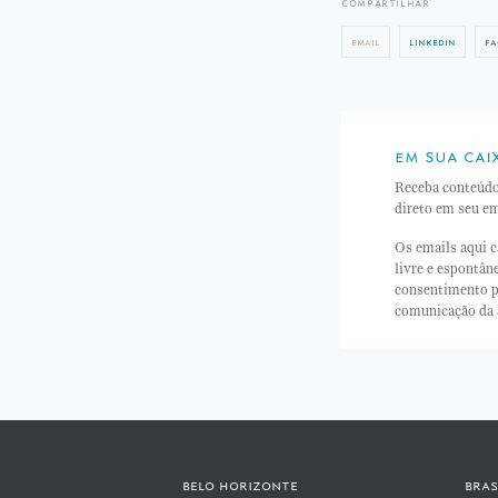
compartilhar
email
linkedin
fa
em sua cai
Receba conteúd
direto em seu em
Os emails aqui c
livre e espontâ
consentimento p
comunicação da
belo horizonte
bras