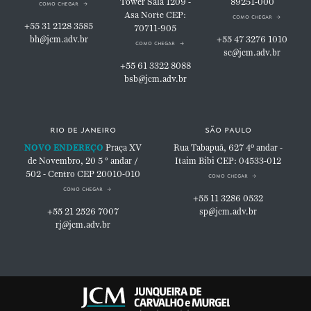
Tower
Sala 1209 -
89251-000
como chegar
Asa Norte
CEP:
como chegar
+55 31 2128 3585
70711-905
bh@jcm.adv.br
+55 47 3276 1010
como chegar
sc@jcm.adv.br
+55 61 3322 8088
bsb@jcm.adv.br
rio de janeiro
são paulo
NOVO ENDEREÇO
Praça XV
Rua Tabapuã, 627
4º andar -
de Novembro, 20
5 ° andar /
Itaim Bibi
CEP: 04533-012
502 - Centro
CEP 20010-010
como chegar
como chegar
+55 11 3286 0532
+55 21 2526 7007
sp@jcm.adv.br
rj@jcm.adv.br