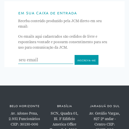
em sua caixa de entrada
Receba conteúdo produzido pela JCM direto em seu
email:
Os emails aqui cadastrados são cedidos de livre e
espontânea vontade e possuem consentimento para seu
uso para comunicação da JCM.
belo horizonte
brasília
jaraguá do sul
Av. Afonso Pena,
SCN, Quadra 01,
Av. Getúlio Vargas,
2.951
Funcionários
Bl. F
Edifício
827
2º andar -
CEP: 30130-006
America Office
Centro
CEP: