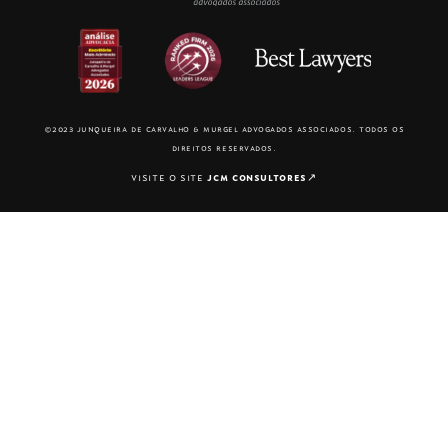
©2023 junqueira de carvalho & murgel advogados associados. todos os
direitos reservados.
visite o site
jcm consultores
↗