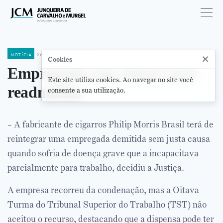
notícia
26 de abril de 2017
×
Cookies
Empregada com câncer será
Este site utiliza cookies. Ao navegar no site você
readmitida
consente a sua utilização.
– A fabricante de cigarros Philip Morris Brasil terá de
reintegrar uma empregada demitida sem justa causa
quando sofria de doença grave que a incapacitava
parcialmente para trabalho, decidiu a Justiça.
A empresa recorreu da condenação, mas a Oitava
Turma do Tribunal Superior do Trabalho (TST) não
aceitou o recurso, destacando que a dispensa pode ter