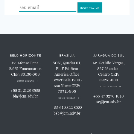
belo horizonte
brasília
jaraguá do sul
Av. Afonso Pena,
SCN, Quadra 01,
Av. Getúlio Vargas,
2.951
Funcionários
Bl. F
Edifício
827
2º andar -
CEP: 30130-006
America Office
Centro
CEP:
Tower
Sala 1209 -
89251-000
como chegar
Asa Norte
CEP:
como chegar
+55 31 2128 3585
70711-905
bh@jcm.adv.br
+55 47 3276 1010
como chegar
sc@jcm.adv.br
+55 61 3322 8088
bsb@jcm.adv.br