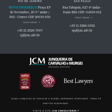
rio de janeiro
são paulo
NOVO ENDEREÇO
Praça XV
Rua Tabapuã, 627
4º andar -
de Novembro, 20
5 ° andar /
Itaim Bibi
CEP: 04533-012
502 - Centro
CEP 20010-010
como chegar
como chegar
+55 11 3286 0532
+55 21 2526 7007
sp@jcm.adv.br
rj@jcm.adv.br
©2023 junqueira de carvalho & murgel advogados associados. todos os
direitos reservados.
visite o site
jcm consultores
↗