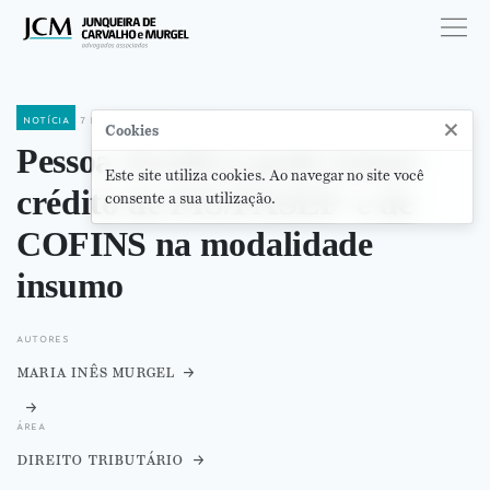
notícia
7 de fevereiro de 2020
×
Cookies
Pessoa Jurídica pode tomar
Este site utiliza cookies. Ao navegar no site você
crédito de PIS/PASEP e de
consente a sua utilização.
COFINS na modalidade
insumo
autores
maria inês murgel
área
direito tributário