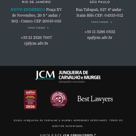
rio de janeiro
são paulo
NOVO ENDEREÇO
Praça XV
Rua Tabapuã, 627
4º andar -
de Novembro, 20
5 ° andar /
Itaim Bibi
CEP: 04533-012
502 - Centro
CEP 20010-010
como chegar
como chegar
+55 11 3286 0532
+55 21 2526 7007
sp@jcm.adv.br
rj@jcm.adv.br
©2023 junqueira de carvalho & murgel advogados associados. todos os
direitos reservados.
visite o site
jcm consultores
↗