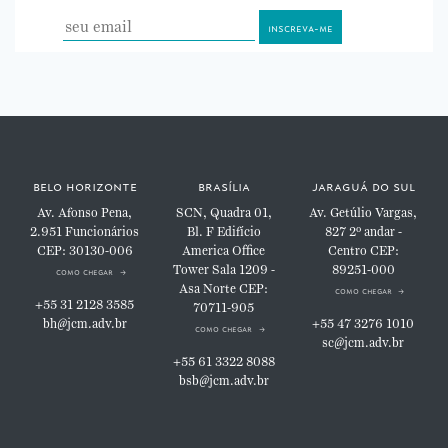
belo horizonte
brasília
jaraguá do sul
Av. Afonso Pena,
SCN, Quadra 01,
Av. Getúlio Vargas,
2.951
Funcionários
Bl. F
Edifício
827
2º andar -
CEP: 30130-006
America Office
Centro
CEP:
Tower
Sala 1209 -
89251-000
como chegar
Asa Norte
CEP:
como chegar
+55 31 2128 3585
70711-905
bh@jcm.adv.br
+55 47 3276 1010
como chegar
sc@jcm.adv.br
+55 61 3322 8088
bsb@jcm.adv.br