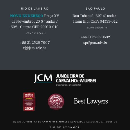
rio de janeiro
são paulo
NOVO ENDEREÇO
Praça XV
Rua Tabapuã, 627
4º andar -
de Novembro, 20
5 ° andar /
Itaim Bibi
CEP: 04533-012
502 - Centro
CEP 20010-010
como chegar
como chegar
+55 11 3286 0532
+55 21 2526 7007
sp@jcm.adv.br
rj@jcm.adv.br
©2023 junqueira de carvalho & murgel advogados associados. todos os
direitos reservados.