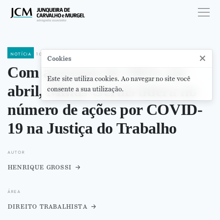
notícia
10 de junho de 2020
×
Cookies
Com aumento de 786% em
Este site utiliza cookies. Ao navegar no site você
abril, Minas Gerais lidera no
consente a sua utilização.
número de ações por COVID-
19 na Justiça do Trabalho
autor
henrique grossi
área
direito trabalhista