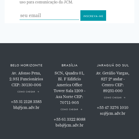
uso para comunicação da JCM.
belo horizonte
brasília
jaraguá do sul
Av. Afonso Pena,
SCN, Quadra 01,
Av. Getúlio Vargas,
2.951
Funcionários
Bl. F
Edifício
827
2º andar -
CEP: 30130-006
America Office
Centro
CEP:
Tower
Sala 1209 -
89251-000
como chegar
Asa Norte
CEP:
como chegar
+55 31 2128 3585
70711-905
bh@jcm.adv.br
+55 47 3276 1010
como chegar
sc@jcm.adv.br
+55 61 3322 8088
bsb@jcm.adv.br