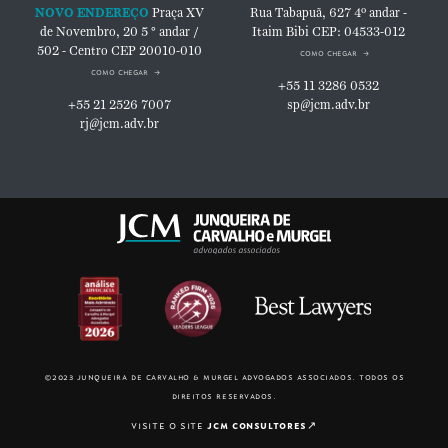
NOVO ENDEREÇO
Praça XV
Rua Tabapuã, 627
4º andar -
de Novembro, 20
5 ° andar /
Itaim Bibi
CEP: 04533-012
502 - Centro
CEP 20010-010
como chegar
como chegar
+55 11 3286 0532
+55 21 2526 7007
sp@jcm.adv.br
rj@jcm.adv.br
©2023 junqueira de carvalho & murgel advogados associados. todos os
direitos reservados.
visite o site
jcm consultores
↗