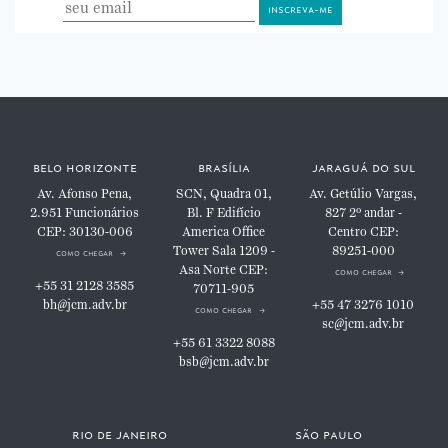
belo horizonte
brasília
jaraguá do sul
Av. Afonso Pena,
SCN, Quadra 01,
Av. Getúlio Vargas,
2.951
Funcionários
Bl. F
Edifício
827
2º andar -
CEP: 30130-006
America Office
Centro
CEP:
Tower
Sala 1209 -
89251-000
como chegar
Asa Norte
CEP:
como chegar
+55 31 2128 3585
70711-905
bh@jcm.adv.br
+55 47 3276 1010
como chegar
sc@jcm.adv.br
+55 61 3322 8088
bsb@jcm.adv.br
rio de janeiro
são paulo