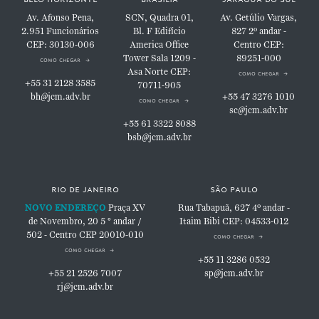
Av. Afonso Pena,
SCN, Quadra 01,
Av. Getúlio Vargas,
2.951
Funcionários
Bl. F
Edifício
827
2º andar -
CEP: 30130-006
America Office
Centro
CEP:
Tower
Sala 1209 -
89251-000
como chegar
Asa Norte
CEP:
como chegar
+55 31 2128 3585
70711-905
bh@jcm.adv.br
+55 47 3276 1010
como chegar
sc@jcm.adv.br
+55 61 3322 8088
bsb@jcm.adv.br
rio de janeiro
são paulo
NOVO ENDEREÇO
Praça XV
Rua Tabapuã, 627
4º andar -
de Novembro, 20
5 ° andar /
Itaim Bibi
CEP: 04533-012
502 - Centro
CEP 20010-010
como chegar
como chegar
+55 11 3286 0532
+55 21 2526 7007
sp@jcm.adv.br
rj@jcm.adv.br