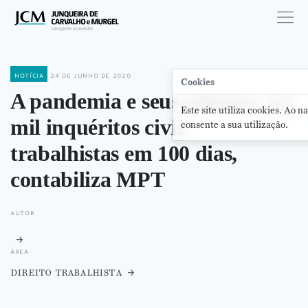
notícia
24 de junho de 2020
Cookies
A pandemia e seus reflexos: 4,2
Este site utiliza cookies. Ao n
mil inquéritos civis
consente a sua utilização.
trabalhistas em 100 dias,
contabiliza MPT
autor
área
direito trabalhista