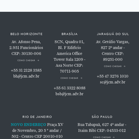
belo horizonte
brasília
jaraguá do sul
Av. Afonso Pena,
SCN, Quadra 01,
Av. Getúlio Vargas,
2.951
Funcionários
Bl. F
Edifício
827
2º andar -
CEP: 30130-006
America Office
Centro
CEP:
Tower
Sala 1209 -
89251-000
como chegar
Asa Norte
CEP:
como chegar
+55 31 2128 3585
70711-905
bh@jcm.adv.br
+55 47 3276 1010
como chegar
sc@jcm.adv.br
+55 61 3322 8088
bsb@jcm.adv.br
rio de janeiro
são paulo
NOVO ENDEREÇO
Praça XV
Rua Tabapuã, 627
4º andar -
de Novembro, 20
5 ° andar /
Itaim Bibi
CEP: 04533-012
502 - Centro
CEP 20010-010
como chegar