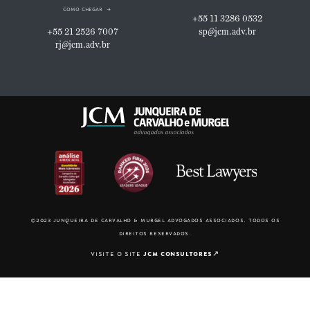
como chegar
+55 11 3286 0532
+55 21 2526 7007
sp@jcm.adv.br
rj@jcm.adv.br
©2023 junqueira de carvalho & murgel advogados associados. todos os
direitos reservados.
visite o site
jcm consultores
↗