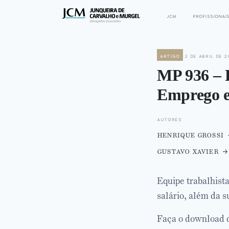
jcm
profissionai
artigo
2 de abril de 2
MP 936 – 
Emprego e
autores
henrique grossi
gustavo xavier
Equipe trabalhist
salário, além da s
Faça o download