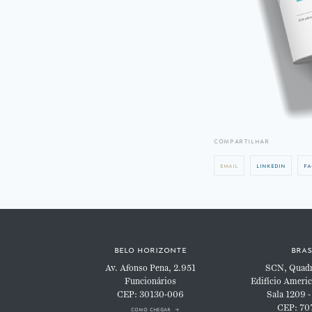
compartilhar
email
linkedin
fa
belo horizonte
bras
Av. Afonso Pena, 2.951
SCN, Quadra
Funcionários
Edifício Americ
CEP: 30130-006
Sala 1209 -
CEP: 70
como chegar