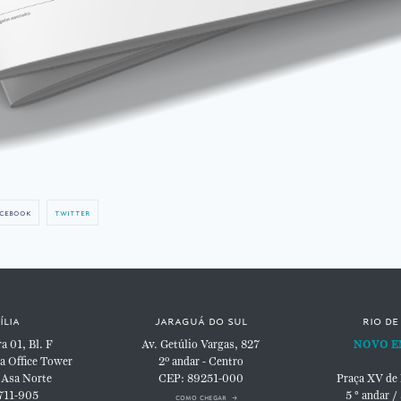
cebook
twitter
ília
jaraguá do sul
rio de
 01, Bl. F
Av. Getúlio Vargas, 827
NOVO E
a Office Tower
2º andar - Centro
 Asa Norte
CEP: 89251-000
Praça XV de
711-905
5 ° andar /
como chegar