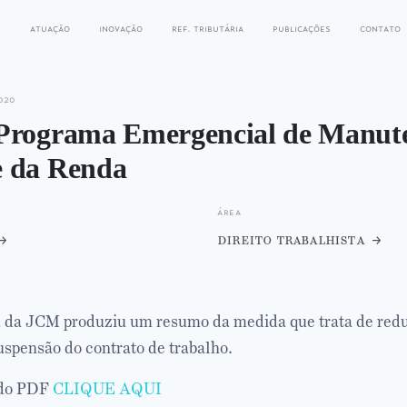
s
atuação
inovação
ref. tributária
publicações
contato
020
Programa Emergencial de Manut
 da Renda
área
direito trabalhista
a da JCM produziu um resumo da medida que trata de redu
uspensão do contrato de trabalho.
 do PDF
CLIQUE AQUI