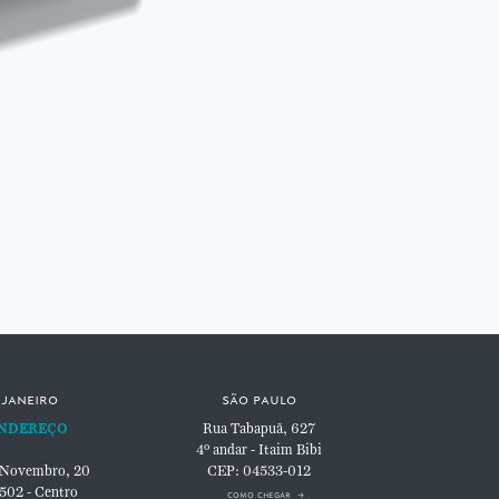
 janeiro
são paulo
NDEREÇO
Rua Tabapuã, 627
4º andar - Itaim Bibi
 Novembro, 20
CEP: 04533-012
 502 - Centro
como chegar