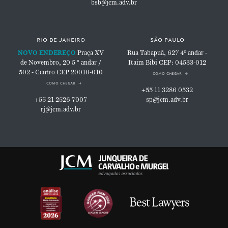
bsb@jcm.adv.br
rio de janeiro
são paulo
NOVO ENDEREÇO
Praça XV
Rua Tabapuã, 627
4º andar -
de Novembro, 20
5 ° andar /
Itaim Bibi
CEP: 04533-012
502 - Centro
CEP 20010-010
como chegar
como chegar
+55 11 3286 0532
+55 21 2526 7007
sp@jcm.adv.br
rj@jcm.adv.br