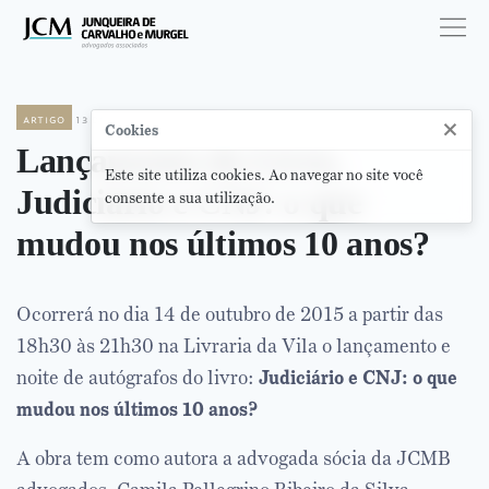
artigo
13 de outubro de 2015
×
Cookies
Lançamento do Livro,
Este site utiliza cookies. Ao navegar no site você
Judiciário e CNJ: o que
consente a sua utilização.
mudou nos últimos 10 anos?
Ocorrerá no dia 14 de outubro de 2015 a partir das
18h30 às 21h30 na Livraria da Vila o lançamento e
noite de autógrafos do livro:
Judiciário e CNJ: o que
mudou nos últimos 10 anos?
A obra tem como autora a advogada sócia da JCMB