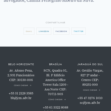
advogados, Camila Pellegrino Ribeiro da Silva.
compartilhar
email
linkedin
facebook
twitter
belo horizonte
brasília
jaraguá do sul
Av. Afonso Pena,
SCN, Quadra 01,
Av. Getúlio Vargas,
2.951
Funcionários
Bl. F
Edifício
827
2º andar -
CEP: 30130-006
America Office
Centro
CEP:
Tower
Sala 1209 -
89251-000
como chegar
Asa Norte
CEP:
como chegar
+55 31 2128 3585
70711-905
bh@jcm.adv.br
+55 47 3276 1010
como chegar
sc@jcm.adv.br
+55 61 3322 8088