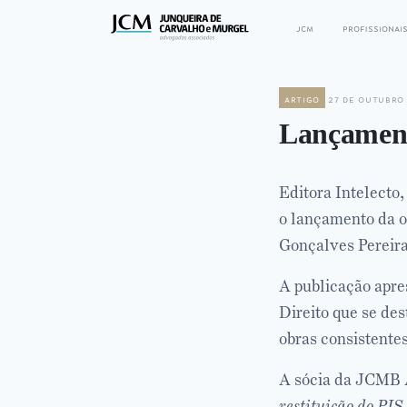
jcm
profissionai
artigo
27 de outubro 
Lançament
Editora Intelecto,
o lançamento da 
Gonçalves Pereira
A publicação apre
Direito que se de
obras consistentes
A sócia da JCMB 
restituição do PIS