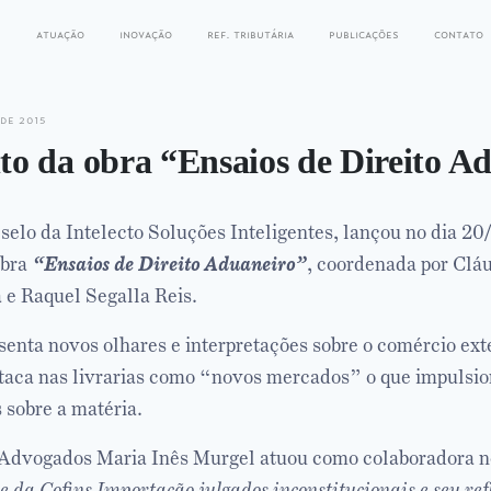
s
atuação
inovação
ref. tributária
publicações
contato
de 2015
o da obra “Ensaios de Direito A
 selo da Intelecto Soluções Inteligentes, lançou no dia 20
obra
“Ensaios de Direito Aduaneiro”
, coordenada por Clá
 e Raquel Segalla Reis.
senta novos olhares e interpretações sobre o comércio ext
staca nas livrarias como “novos mercados” o que impulsio
 sobre a matéria.
Advogados Maria Inês Murgel atuou como colaboradora no
 e da Cofins Importação julgados inconstitucionais e seu ref