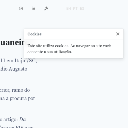
EN
PT
ES
×
Cookies
duaneiro”
Este site utiliza cookies. Ao navegar no site você
consente a sua utilização.
/11 em Itajaí/SC,
udio Augusto
erior, ramo do
na a procura por
 artigo:
Da
lexo no PIS e na