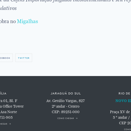
lativos
 obra no
Migalhas
cebook
twitter
ília
jaraguá do sul
rio de
 01, Bl. F
Av. Getúlio Vargas, 827
NOVO E
a Office Tower
2º andar - Centro
 Asa Norte
CEP: 89251-000
Praça XV de
711-905
5 ° andar /
como chegar
CEP 2
hegar
como