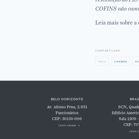
COFINS não cumu
Leia mais sobre a
compartilhar
email
linkedin
fa
belo horizonte
bras
Av. Afonso Pena, 2.951
SCN, Quadra
Funcionários
Edifício Americ
CEP: 30130-006
Sala 1209 -
CEP: 70
como chegar
como c