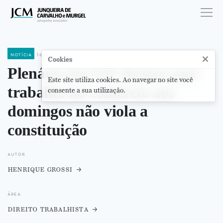
notícia
16 de junho de 2020
×
Cookies
Plenário do STF declara que
Este site utiliza cookies. Ao navegar no site você
trabalho no comércio aos
consente a sua utilização.
domingos não viola a
constituição
autor
henrique grossi
área
direito trabalhista