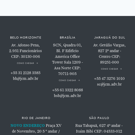
belo horizonte
brasília
jaraguá do sul
Av. Afonso Pena,
SCN, Quadra 01,
Av. Getúlio Vargas,
2.951
Funcionários
Bl. F
Edifício
827
2º andar -
CEP: 30130-006
America Office
Centro
CEP:
Tower
Sala 1209 -
89251-000
como chegar
Asa Norte
CEP:
como chegar
+55 31 2128 3585
70711-905
bh@jcm.adv.br
+55 47 3276 1010
como chegar
sc@jcm.adv.br
+55 61 3322 8088
bsb@jcm.adv.br
rio de janeiro
são paulo
NOVO ENDEREÇO
Praça XV
Rua Tabapuã, 627
4º andar -
de Novembro, 20
5 ° andar /
Itaim Bibi
CEP: 04533-012