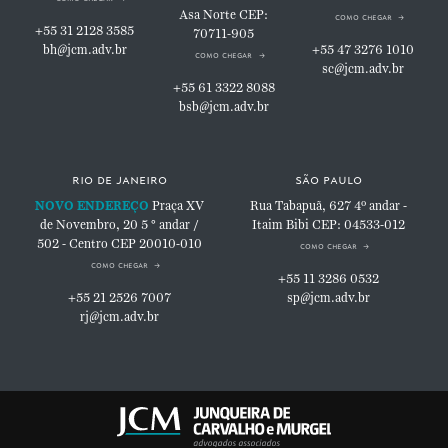
Asa Norte
CEP:
como chegar
+55 31 2128 3585
70711-905
bh@jcm.adv.br
+55 47 3276 1010
como chegar
sc@jcm.adv.br
+55 61 3322 8088
bsb@jcm.adv.br
rio de janeiro
são paulo
NOVO ENDEREÇO
Praça XV
Rua Tabapuã, 627
4º andar -
de Novembro, 20
5 ° andar /
Itaim Bibi
CEP: 04533-012
502 - Centro
CEP 20010-010
como chegar
como chegar
+55 11 3286 0532
+55 21 2526 7007
sp@jcm.adv.br
rj@jcm.adv.br