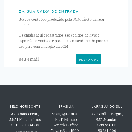
em sua caixa de entrada
Receba conteúdo produzido pela JCM direto em seu
email:
Os emails aqui cadastrados são cedidos de livre e
espontânea vontade e possuem consentimento para seu
uso para comunicação da JCM.
belo horizonte
brasília
jaraguá do sul
Av. Afonso Pena,
SCN, Quadra 01,
Av. Getúlio Vargas,
2.951
Funcionários
Bl. F
Edifício
827
2º andar -
CEP: 30130-006
America Office
Centro
CEP:
Tower
Sala 1209 -
89251-000
como chegar