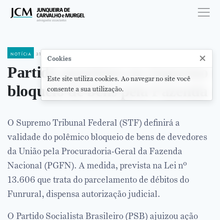
notícia
31 de janeiro de 2018
×
Cookies
Partido questiona no Supremo
Este site utiliza cookies. Ao navegar no site você
bloqueio de bens pela Fazenda
consente a sua utilização.
O Supremo Tribunal Federal (STF) definirá a
validade do polêmico bloqueio de bens de devedores
da União pela Procuradoria-Geral da Fazenda
Nacional (PGFN). A medida, prevista na Lei nº
13.606 que trata do parcelamento de débitos do
Funrural, dispensa autorização judicial.
O Partido Socialista Brasileiro (PSB) ajuizou ação