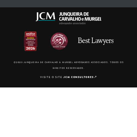
©2023 junqueira de carvalho & murgel advogados associados. todos os
direitos reservados.
visite o site
jcm consultores
↗