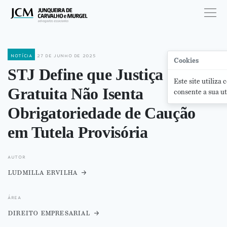
notícia
27 de junho de 2025
Cookies
STJ Define que Justiça
Este site utiliza
Gratuita Não Isenta
consente a sua ut
Obrigatoriedade de Caução
em Tutela Provisória
autor
ludmilla ervilha
área
direito empresarial