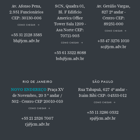
Av. Afonso Pena,
SCN, Quadra 01,
Av. Getúlio Vargas,
2.951
Funcionários
Bl. F
Edifício
827
2º andar -
CEP: 30130-006
America Office
Centro
CEP:
Tower
Sala 1209 -
89251-000
como chegar
Asa Norte
CEP:
como chegar
+55 31 2128 3585
70711-905
bh@jcm.adv.br
+55 47 3276 1010
como chegar
sc@jcm.adv.br
+55 61 3322 8088
bsb@jcm.adv.br
rio de janeiro
são paulo
NOVO ENDEREÇO
Praça XV
Rua Tabapuã, 627
4º andar -
de Novembro, 20
5 ° andar /
Itaim Bibi
CEP: 04533-012
502 - Centro
CEP 20010-010
como chegar
como chegar
+55 11 3286 0532
+55 21 2526 7007
sp@jcm.adv.br
rj@jcm.adv.br