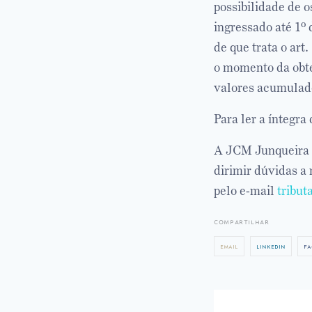
possibilidade de 
ingressado até 1º
de que trata o art
o momento da obte
valores acumulado
Para ler a íntegra
A JCM Junqueira d
dirimir dúvidas a
pelo e-mail
tribut
compartilhar
email
linkedin
fa