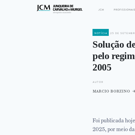
jcm
profissionai
notícia
25 de setembr
Solução de
pelo regim
2005
autor
marcio borzino
Foi publicada hoj
2025, por meio da