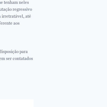
que tenham neles
butação regressivo
irretratável, até
ferente aos
isposição para
dem ser contatados