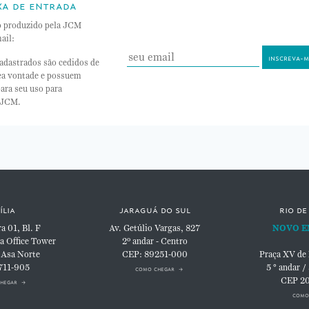
xa de entrada
o produzido pela JCM
ail:
adastrados são cedidos de
nea vontade e possuem
ara seu uso para
 JCM.
ília
jaraguá do sul
rio de
 01, Bl. F
Av. Getúlio Vargas, 827
NOVO E
a Office Tower
2º andar - Centro
 Asa Norte
CEP: 89251-000
Praça XV de
711-905
5 ° andar /
como chegar
CEP 2
hegar
como