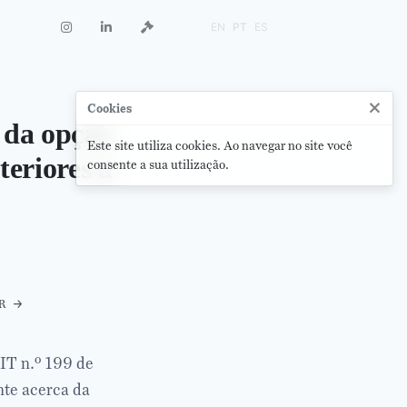
EN
PT
ES
×
Cookies
a da opção
Este site utiliza cookies. Ao navegar no site você
teriores a
consente a sua utilização.
r
IT n.º 199 de
nte acerca da