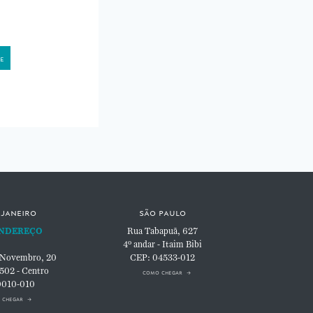
 janeiro
são paulo
NDEREÇO
Rua Tabapuã, 627
4º andar - Itaim Bibi
 Novembro, 20
CEP: 04533-012
 502 - Centro
como chegar
0010-010
 chegar