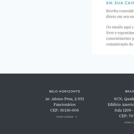
em sua cai
Receba conteúd
direto em seu em
Os emails aqui c
livre e espontâ
consentimento p
comunicação da
belo horizonte
bras
Av. Afonso Pena, 2.951
SCN, Quadra
Funcionários
Edifício Americ
CEP: 30130-006
Sala 1209 -
CEP: 70
como chegar
como c