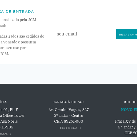
xa de entrada
o produzido pela JCM
ail:
adastrados são cedidos de
nea vontade e possuem
ara seu uso para
 JCM.
ília
jaraguá do sul
rio de
 01, Bl. F
Av. Getúlio Vargas, 827
NOVO E
a Office Tower
2º andar - Centro
 Asa Norte
CEP: 89251-000
Praça XV de
711-905
5 ° andar /
como chegar
CEP 2
hegar