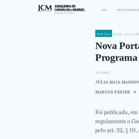
jcm
profissionai
notícia
30 de julho d
Nova Porta
Programa 
autores
júlia maia marso
marcos freire
Foi publicada, em
regulamenta o
Co
pelo art. 32, § 10