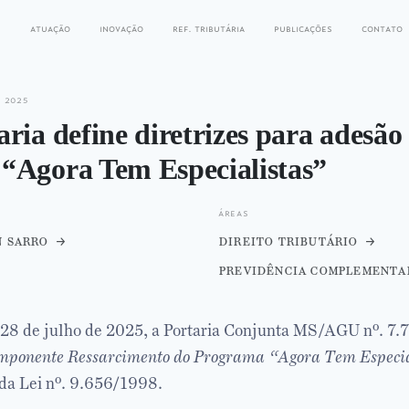
s
atuação
inovação
ref. tributária
publicações
contato
e 2025
ria define diretrizes para adesão
“Agora Tem Especialistas”
áreas
n sarro
direito tributário
previdência complementa
 28 de julho de 2025, a Portaria Conjunta MS/AGU nº. 7.
mponente Ressarcimento do Programa “Agora Tem Especia
, da Lei nº. 9.656/1998.