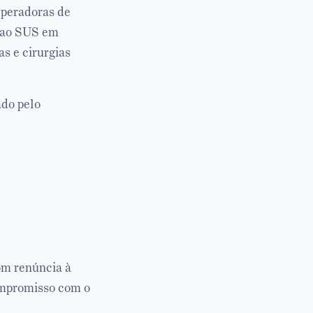
Operadoras de
o ao SUS em
as e cirurgias
ado pelo
om renúncia à
ompromisso com o