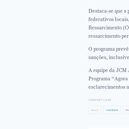
Destaca-se que a p
federativos locai
Ressarcimento (C
ressarcimento pe
O programa prevê 
sanções, inclusiv
A equipe da JCM 
Programa “Agora T
esclarecimentos ne
compartilhar
email
linkedin
fa