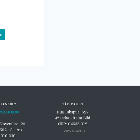
 janeiro
são paulo
NDEREÇO
Rua Tabapuã, 627
4º andar - Itaim Bibi
 Novembro, 20
CEP: 04533-012
 502 - Centro
como chegar
0010-010