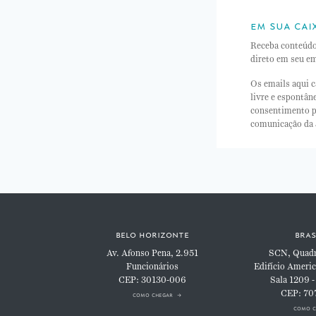
em sua cai
Receba conteúd
direto em seu em
Os emails aqui c
livre e espontâ
consentimento p
comunicação da
belo horizonte
bras
Av. Afonso Pena, 2.951
SCN, Quadra
Funcionários
Edifício Americ
CEP: 30130-006
Sala 1209 -
CEP: 70
como chegar
como c