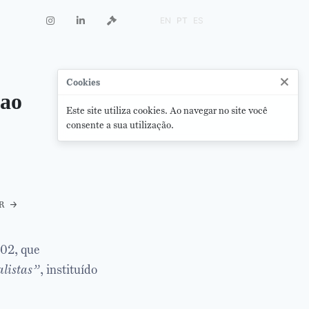
EN
PT
ES
×
Cookies
 ao
Este site utiliza cookies. Ao navegar no site você
consente a sua utilização.
r
702, que
listas”
, instituído