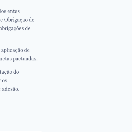
los entes
de Obrigação de
obrigações de
 aplicação de
metas pactuadas.
tação do
 os
e adesão.