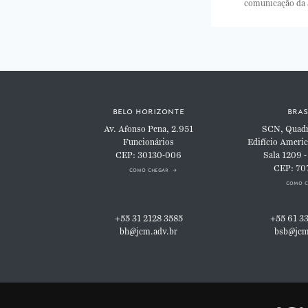
comunicação da
belo horizonte
bras
Av. Afonso Pena, 2.951
SCN, Quadra
Funcionários
Edifício Americ
CEP: 30130-006
Sala 1209 -
CEP: 70
como chegar
como c
+55 31 2128 3585
+55 61 3
bh@jcm.adv.br
bsb@jcm