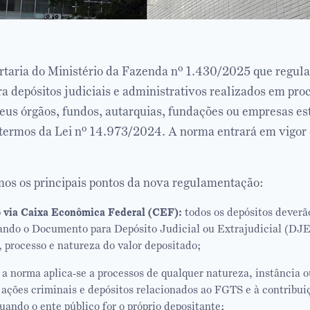
ortaria do Ministério da Fazenda nº 1.430/2025 que regul
a depósitos judiciais e administrativos realizados em pr
eus órgãos, fundos, autarquias, fundações ou empresas est
termos da Lei nº 14.973/2024. A norma entrará em vigor 
mos os principais pontos da nova regulamentação:
o via Caixa Econômica Federal (CEF):
todos os depósitos deverão
ando o Documento para Depósito Judicial ou Extrajudicial (DJE
, processo e natureza do valor depositado;
a norma aplica-se a processos de qualquer natureza, instância ou
, ações criminais e depósitos relacionados ao FGTS e à contribu
ndo o ente público for o próprio depositante;