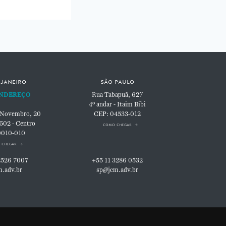
 janeiro
são paulo
NDEREÇO
Rua Tabapuã, 627
4º andar - Itaim Bibi
 Novembro, 20
CEP: 04533-012
 502 - Centro
como chegar
0010-010
 chegar
2526 7007
+55 11 3286 0532
m.adv.br
sp@jcm.adv.br