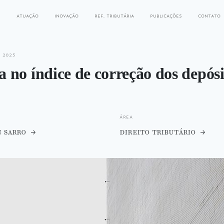
s
atuação
inovação
ref. tributária
publicações
contato
e 2025
 no índice de correção dos depósi
área
n sarro
direito tributário