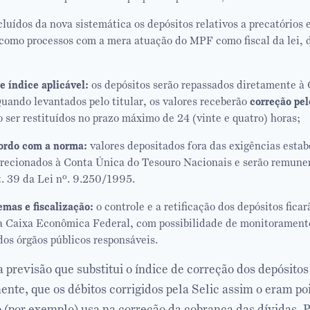
luídos da nova sistemática os depósitos relativos a precatórios 
como processos com a mera atuação do MPF como fiscal da lei,
;
e índice aplicável:
os depósitos serão repassados diretamente à
uando levantados pelo titular, os valores receberão
correção pe
 ser restituídos no prazo máximo de 24 (vinte e quatro) horas;
ordo com a norma:
valores depositados fora das exigências estab
recionados à Conta Única do Tesouro Nacionais e serão remune
t. 39 da Lei nº. 9.250/1995.
emas e fiscalização:
o controle e a retificação dos depósitos ficar
a Caixa Econômica Federal, com possibilidade de monitoramento
 dos órgãos públicos responsáveis.
 previsão que substitui o índice de correção dos depósito
ente, que os débitos corrigidos pela Selic assim o eram p
 (por exemplo) usa na correção da cobrança das dívidas. P