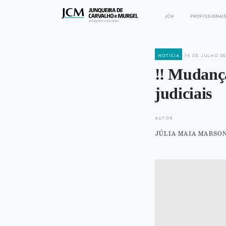
jcm
profissionai
notícia
15 de julho d
‼️ Mudança
judiciais
autor
júlia maia marso