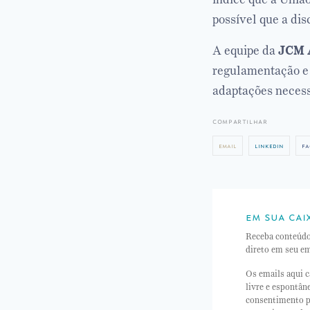
possível que a dis
A equipe da
JCM A
regulamentação e 
adaptações necess
compartilhar
email
linkedin
fa
em sua cai
Receba conteúd
direto em seu em
Os emails aqui c
livre e espontâ
consentimento p