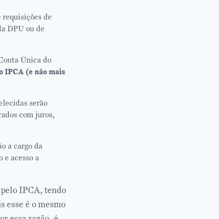
e requisições de
 da DPU ou de
 Conta Única do
lo IPCA (e não mais
elecidas serão
rados com juros,
ão a cargo da
 e acesso a
s pelo IPCA, tendo
ois esse é o mesmo
or essa razão, é