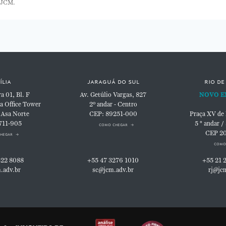
 JCM.
ília
jaraguá do sul
rio de
 01, Bl. F
Av. Getúlio Vargas, 827
NOVO E
a Office Tower
2º andar - Centro
 Asa Norte
CEP: 89251-000
Praça XV de
711-905
5 ° andar /
como chegar
CEP 2
hegar
como
322 8088
+55 47 3276 1010
+55 21 
.adv.br
sc@jcm.adv.br
rj@jc