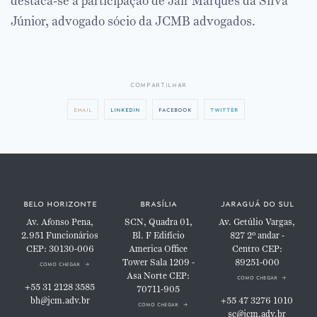
destaca-se a participação de Jair Marques da Silva
Júnior, advogado sócio da JCMB advogados.
compartilhar
email
linkedin
facebook
twitter
belo horizonte
brasília
jaraguá do sul
Av. Afonso Pena,
SCN, Quadra 01,
Av. Getúlio Vargas,
2.951
Funcionários
Bl. F
Edifício
827
2º andar -
CEP: 30130-006
America Office
Centro
CEP:
Tower
Sala 1209 -
89251-000
como chegar
Asa Norte
CEP:
como chegar
+55 31 2128 3585
70711-905
bh@jcm.adv.br
+55 47 3276 1010
como chegar
sc@jcm.adv.br