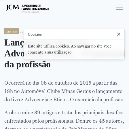
artigo
30 de setembro de 2015
×
Cookies
Lançamento do Livro,
Este site utiliza cookies. Ao navegar no site você
Advocacia e Ética – O exercício
consente a sua utilização.
da profissão
Ocorrerá no dia 08 de outubro de 2015 a partir das
18h no Automóvel Clube Minas Gerais o lançamento
do livro: Advocacia e Ética – O exercício da profissão.
A obra reúne 39 artigos e trata dos principais desafios
enfrentados pelos profissionais. Dentre os 45 autores,