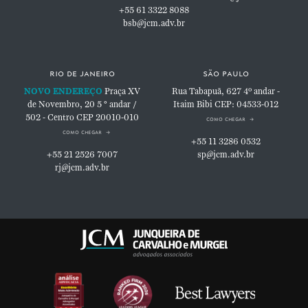
+55 61 3322 8088
bsb@jcm.adv.br
rio de janeiro
são paulo
NOVO ENDEREÇO
Praça XV
Rua Tabapuã, 627
4º andar -
de Novembro, 20
5 ° andar /
Itaim Bibi
CEP: 04533-012
502 - Centro
CEP 20010-010
como chegar
como chegar
+55 11 3286 0532
+55 21 2526 7007
sp@jcm.adv.br
rj@jcm.adv.br